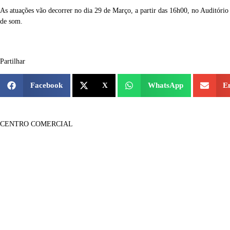
As atuações vão decorrer no dia 29 de Março, a partir das 16h00, no Auditóri
de som.
Partilhar
Facebook
X
WhatsApp
E
CENTRO COMERCIAL
Lojas
Sobre Nós
Notícias
Galeria Imagens
Galeria de Vídeos
Informações
Contactos
Informação Legal