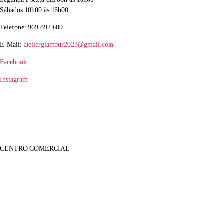
Sábados 10h00 às 16h00
Telefone: 969 892 689
E-Mail:
atelierglamour2023@gmail.com
Facebook
Instagram
CENTRO COMERCIAL
Lojas
Sobre Nós
Notícias
Galeria Imagens
Galeria de Vídeos
Informações