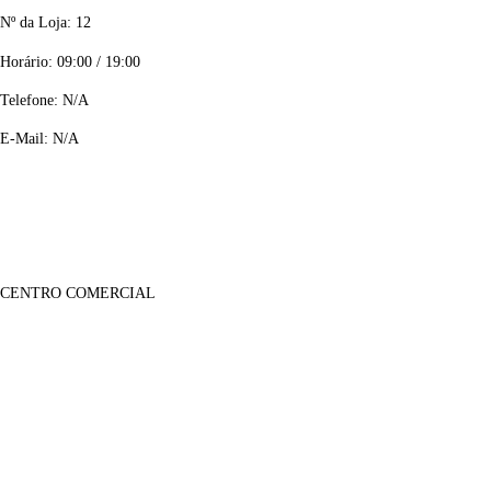
Nº da Loja: 12
Horário: 09:00 / 19:00
Telefone: N/A
E-Mail: N/A
CENTRO COMERCIAL
Lojas
Sobre Nós
Notícias
Galeria Imagens
Galeria de Vídeos
Informações
Contactos