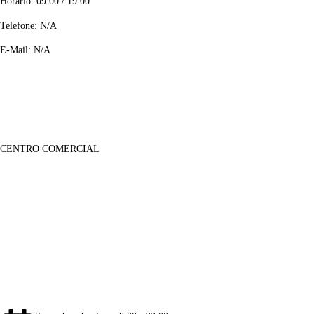
Horário: 09:00 / 19:00
Telefone: N/A
E-Mail: N/A
CENTRO COMERCIAL
Lojas
Sobre Nós
Notícias
Galeria Imagens
Galeria de Vídeos
Informações
Contactos
Informação Legal