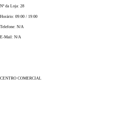
Nº da Loja: 28
Horário: 09:00 / 19:00
Telefone: N/A
E-Mail: N/A
CENTRO COMERCIAL
Lojas
Sobre Nós
Notícias
Galeria Imagens
Galeria de Vídeos
Informações
Contactos