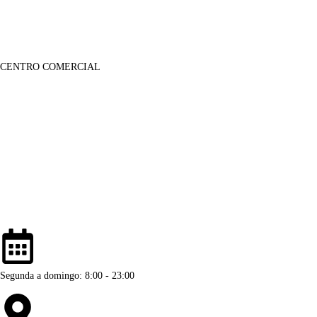
CENTRO COMERCIAL
Lojas
Sobre Nós
Notícias
Galeria Imagens
Galeria de Vídeos
Informações
Contactos
Informação Legal
Segunda a domingo: 8:00 - 23:00