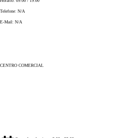
Horário: 09:00 / 19:00
Telefone: N/A
E-Mail: N/A
CENTRO COMERCIAL
Lojas
Sobre Nós
Notícias
Galeria Imagens
Galeria de Vídeos
Informações
Contactos
Informação Legal