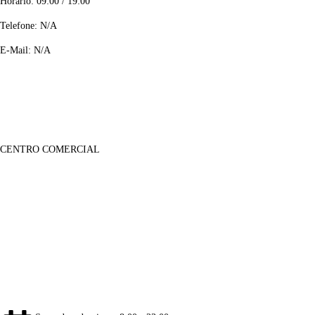
Horário: 09:00 / 19:00
Telefone: N/A
E-Mail: N/A
CENTRO COMERCIAL
Lojas
Sobre Nós
Notícias
Galeria Imagens
Galeria de Vídeos
Informações
Contactos
Informação Legal