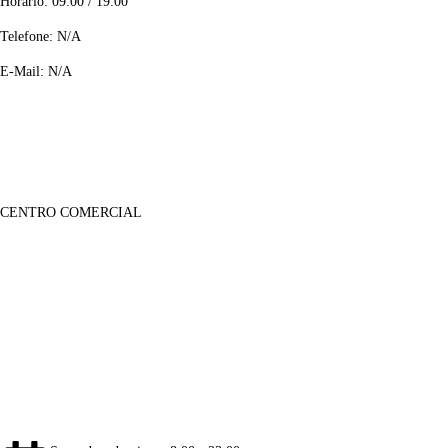
Horário: 09:00 / 19:00
Telefone: N/A
E-Mail: N/A
CENTRO COMERCIAL
Lojas
Sobre Nós
Notícias
Galeria Imagens
Galeria de Vídeos
Informações
Contactos
Informação Legal