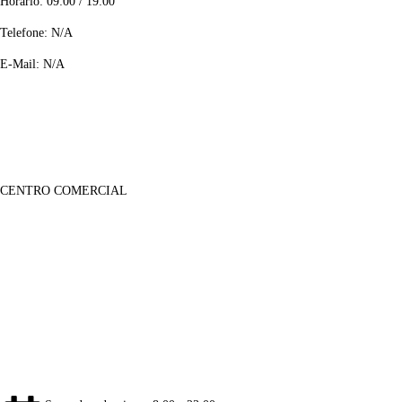
Horário: 09:00 / 19:00
Telefone: N/A
E-Mail: N/A
CENTRO COMERCIAL
Lojas
Sobre Nós
Notícias
Galeria Imagens
Galeria de Vídeos
Informações
Contactos
Informação Legal