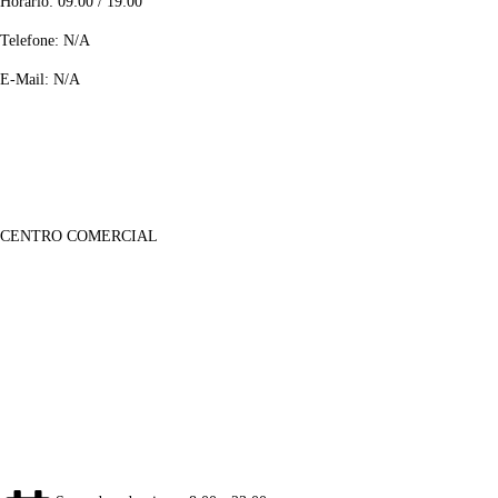
Horário: 09:00 / 19:00
Telefone: N/A
E-Mail: N/A
CENTRO COMERCIAL
Lojas
Sobre Nós
Notícias
Galeria Imagens
Galeria de Vídeos
Informações
Contactos
Informação Legal